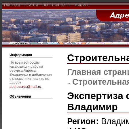
ГЛАВНАЯ
СТАТЬИ
ПРЕСС-РЕЛИЗЫ
ФИРМЫ
Строительна
Информация
По всем вопросам
касающихся работы
Главная стран
ресурса Адреса
Владимира и добавления
в справочник пишите по
Строительная
адресу
addressrus@mail.ru
.
Экспертиза 
Объявления
Владимир
Регион:
Влади