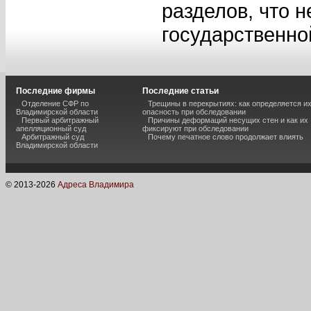
разделов, что н
государственно
Последние фирмы
Последние статьи
Отделение СФР по
Трещины в перекрытиях: как определяется и
Владимирской области
опасность при обследовании
Первый арбитражный
Причины деформаций несущих стен и как их
апелляционный суд
фиксируют при обследовании
Арбитражный суд
Почему печатное слово продолжает влиять
Владимирской области
© 2013-
2026
Адреса Владимира