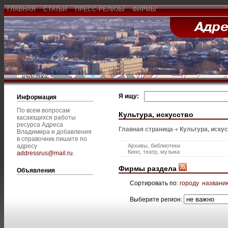
ГЛАВНАЯ
СТАТЬИ
ПРЕСС-РЕЛИЗЫ
ФИРМЫ
Я ищу:
Информация
По всем вопросам
Культура, искусство
касающихся работы
ресурса Адреса
Главная страница
Культура, иску
Владимира и добавления
в справочник пишите по
адресу
Архивы, библиотеки
Кино, театр, музыка
addressrus@mail.ru
.
Фирмы раздела
Объявления
Сортировать по:
городу
названи
Выберите регион: