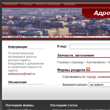
ГЛАВНАЯ
СТАТЬИ
ПРЕСС-РЕЛИЗЫ
ФИРМЫ
Я ищу:
Информация
По всем вопросам
Запчасти, автохимия
касающихся работы
ресурса Адреса
Главная страница
Автомобили
З
Владимира и добавления
в справочник пишите по
Фирмы раздела
адресу
addressrus@mail.ru
.
Сортировать по:
городу
названи
Объявления
Выберите регион:
Последние фирмы
Последние статьи
Отделение СФР по
Трещины в перекрытиях: как определяется и