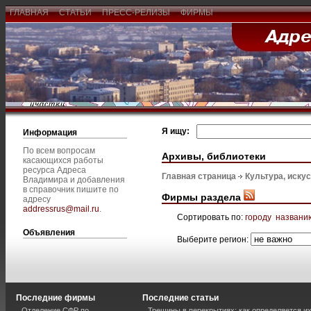
ГЛАВНАЯ
СТАТЬИ
ПРЕСС-РЕЛИЗЫ
ФИРМЫ
Я ищу:
Информация
По всем вопросам
Архивы, библиотеки
касающихся работы
ресурса Адреса
Главная страница
Культура, иску
Владимира и добавления
в справочник пишите по
Фирмы раздела
адресу
addressrus@mail.ru
.
Сортировать по:
городу
названи
Объявления
Выберите регион:
Последние фирмы
Последние статьи
Отделение СФР по
Трещины в перекрытиях: как определяется и